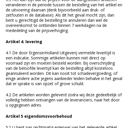
veranderen in de periode tussen de bestelling van het artikel en
de uitvoering daarvan (denk bijvoorbeeld aan druk- of
zetfouten in de database). Als dit het geval mocht zijn, dan
bent u gerechtigd de bestelling te annuleren dan wel de
overeenkomst te ontbinden binnen 7 werkdagen na de
mededeling van de prijsverhoging.
Artikel 4: levering
4.1 De door ErgensinHolland Uitgeverij vermelde levertijd is
een indicatie. Sommige artikelen kunnen niet direct op
voorraad zijn en moeten besteld worden. Bij overschrijding
van de beloofde levertijd kan de bestelling altijd kosteloos
geannuleerd worden. Dit kan nooit tot schadevergoeding, of
enige andere actie jegens aanbieder leiden behalve in het geval
dat er sprake is van opzet of grove schuld.
4.2 De artikelen worden geleverd zodra wij deze gedeeltelijk of
volledig hebben ontvangen van de leveranciers, naar het door
u opgegeven adres.
Artikel 5 eigendomsvoorbehoud
5.1 U bent pas rechtmatig eigenaar van het geleverde artikel,