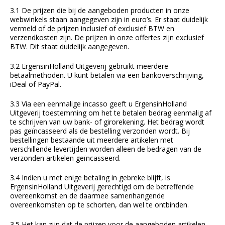
3.1 De prijzen die bij de aangeboden producten in onze
webwinkels staan aangegeven zijn in euro’s. Er staat duidelijk
vermeld of de prijzen inclusief of exclusief BTW en
verzendkosten zijn. De prijzen in onze offertes zijn exclusief
BTW. Dit staat duidelijk aangegeven.
3.2 ErgensinHolland Uitgeverij gebruikt meerdere
betaalmethoden. U kunt betalen via een bankoverschrijving,
iDeal of PayPal.
3.3 Via een eenmalige incasso geeft u ErgensinHolland
Uitgeverij toestemming om het te betalen bedrag eenmalig af
te schrijven van uw bank- of girorekening. Het bedrag wordt
pas geïncasseerd als de bestelling verzonden wordt. Bij
bestellingen bestaande uit meerdere artikelen met
verschillende levertijden worden alleen de bedragen van de
verzonden artikelen geïncasseerd.
3.4 Indien u met enige betaling in gebreke blijft, is
ErgensinHolland Uitgeverij gerechtigd om de betreffende
overeenkomst en de daarmee samenhangende
overeenkomsten op te schorten, dan wel te ontbinden.
3.5 Het kan zijn dat de prijzen voor de aangeboden artikelen