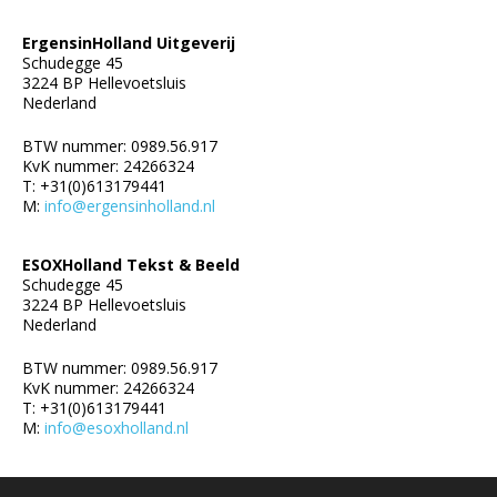
ErgensinHolland Uitgeverij
Schudegge 45
3224 BP Hellevoetsluis
Nederland
U kunt Uitgeverij ErgensinHolland een mail sturen
BTW nummer: 0989.56.917
(info@ergensinholland.nl) wanneer de oplage is
KvK nummer: 24266324
uitgeput. Er bevinden zich nog exemplaren bij de
T: +31(0)613179441
bestuursleden van de Sahara Sociëteit Nederland
M:
info@ergensinholland.nl
en wij kunnen u helpen ze via hen te kopen.
ESOXHolland Tekst & Beeld
Schudegge 45
3224 BP Hellevoetsluis
Nederland
BTW nummer: 0989.56.917
KvK nummer: 24266324
T: +31(0)613179441
M:
info@esoxholland.nl