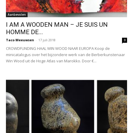
Aanbevolen
I AM A WOODEN MAN – JE SUIS UN
HOMME DE...
Taco Meeuwsen
-
17 juli 2018
0
CROWDFUNDING HAAL WIN WOOD NAAR EUROPA Koop de
minicatalogus over het bijzondere werk van de Berberkunstenaar
Win Wood uit de Hoge Atlas van Marokko. Door €...