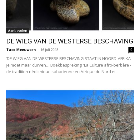
Aanbevolen
DE WIEG VAN DE WESTERSE BESCHAVING
Taco Meeuwsen
-
16 juli 2018
0
‘DE WIEG VAN DE WESTERSE BESCHAVING STAAT IN NOORD-AFRIKA’
Je moet maar durven… Boekbespreking: ‘La Culture afro-berbère -
de tradition néolithique saharienne en Afrique du Nord et...