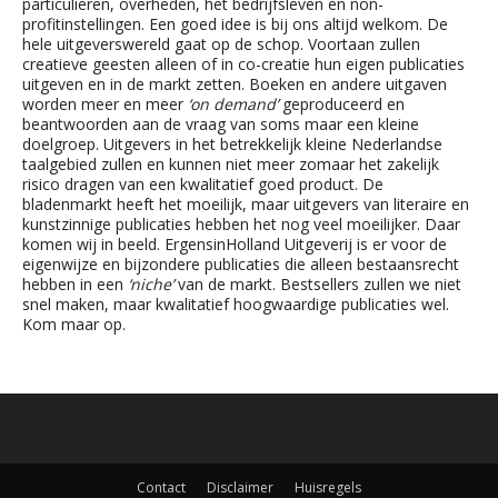
particulieren, overheden, het bedrijfsleven en non-
profitinstellingen. Een goed idee is bij ons altijd welkom. De
hele uitgeverswereld gaat op de schop. Voortaan zullen
creatieve geesten alleen of in co-creatie hun eigen publicaties
uitgeven en in de markt zetten. Boeken en andere uitgaven
worden meer en meer
‘on demand’
geproduceerd en
beantwoorden aan de vraag van soms maar een kleine
doelgroep. Uitgevers in het betrekkelijk kleine Nederlandse
taalgebied zullen en kunnen niet meer zomaar het zakelijk
risico dragen van een kwalitatief goed product. De
bladenmarkt heeft het moeilijk, maar uitgevers van literaire en
kunstzinnige publicaties hebben het nog veel moeilijker. Daar
komen wij in beeld. ErgensinHolland Uitgeverij is er voor de
eigenwijze en bijzondere publicaties die alleen bestaansrecht
hebben in een
‘niche’
van de markt. Bestsellers zullen we niet
snel maken, maar kwalitatief hoogwaardige publicaties wel.
Kom maar op.
Contact
Disclaimer
Huisregels