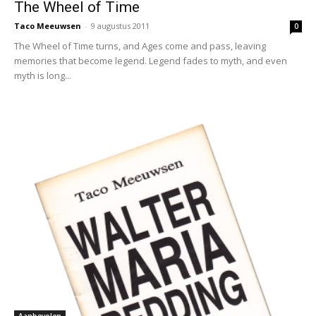
The Wheel of Time
Taco Meeuwsen
-
9 augustus 2011
0
The Wheel of Time turns, and Ages come and pass, leaving
memories that become legend. Legend fades to myth, and even
myth is long...
Aanbevolen