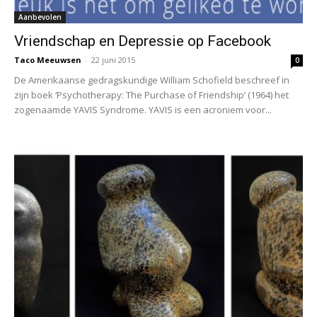
Aanbevolen
Vriendschap en Depressie op Facebook
Taco Meeuwsen
-
22 juni 2015
0
De Amerikaanse gedragskundige William Schofield beschreef in
zijn boek ‘Psychotherapy: The Purchase of Friendship’ (1964) het
zogenaamde YAVIS Syndrome. YAVIS is een acroniem voor...