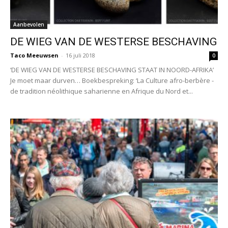
Aanbevolen
DE WIEG VAN DE WESTERSE BESCHAVING
Taco Meeuwsen
-
16 juli 2018
0
‘DE WIEG VAN DE WESTERSE BESCHAVING STAAT IN NOORD-AFRIKA’
Je moet maar durven… Boekbespreking: ‘La Culture afro-berbère -
de tradition néolithique saharienne en Afrique du Nord et...