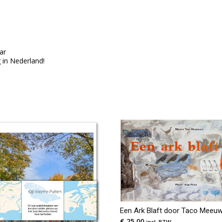
ar
g in Nederland!
Een Ark Blaft door Taco Meeu
€
25,00
incl. BTW