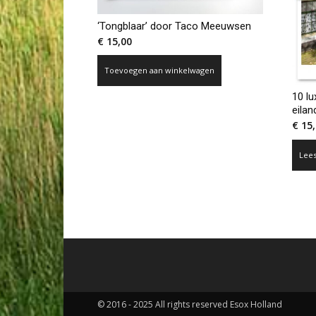
‘Tongblaar’ door Taco Meeuwsen
€
15,00
Toevoegen aan winkelwagen
10 lu
eila
€
15,
Lee
© 2016 - 2025 All rights reserved Esox Holland