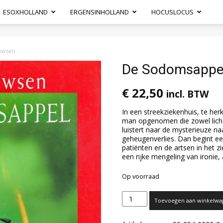
ESOXHOLLAND
ERGENSINHOLLAND
HOCUSLOCUS
uwsen
De Sodomsappe
€
22,50
incl. BTW
In een streekziekenhuis, te her
man opgenomen die zowel licham
luistert naar de mysterieuze n
geheugenverlies. Dan begint e
patiënten en de artsen in het z
een rijke mengeling van ironie
Op voorraad
De
Toevoegen aan winkelwa
Sodomsappel
door
Taco