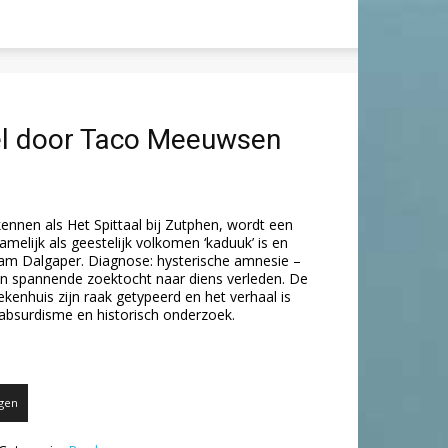
l door Taco Meeuwsen
kennen als Het Spittaal bij Zutphen, wordt een
elijk als geestelijk volkomen ‘kaduuk’ is en
aam Dalgaper. Diagnose: hysterische amnesie –
en spannende zoektocht naar diens verleden. De
iekenhuis zijn raak getypeerd en het verhaal is
, absurdisme en historisch onderzoek.
gen