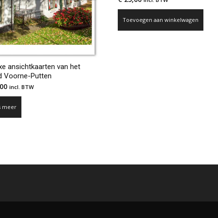
Toevoegen aan winkelwagen
xe ansichtkaarten van het
nd Voorne-Putten
00
incl. BTW
s meer