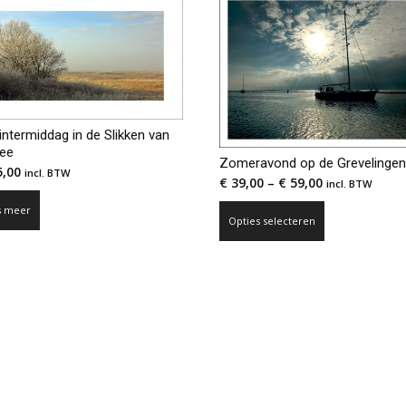
ntermiddag in de Slikken van
kee
Zomeravond op de Grevelinge
,00
incl. BTW
€
39,00
–
€
59,00
incl. BTW
Dit
s meer
Opties selecteren
product
heeft
meerdere
variaties.
Deze
optie
kan
gekozen