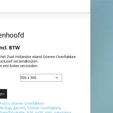
venhoofd
incl. BTW
het Zuid-Hollandse eiland Goeree-Overflakkee.
exclusief verzendkosten.
 in een koker verzonden.
gen
Foto's Goeree-Overflakkee
ndschap
,
ganzen
,
Goeree-Overflakkee
,
hapsfotografie
,
licht
,
lucht
,
mist
,
panorama
,