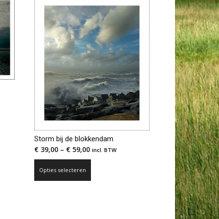
n
Storm bij de blokkendam
€
39,00
–
€
59,00
incl. BTW
Dit
Opties selecteren
product
heeft
meerdere
variaties.