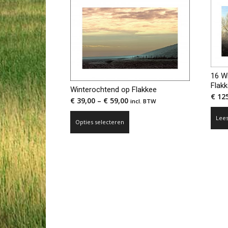
16 Wi
Flak
Winterochtend op Flakkee
€
125
€
39,00
–
€
59,00
incl. BTW
Dit
Lee
Opties selecteren
product
heeft
meerdere
variaties.
Deze
optie
kan
gekozen
worden