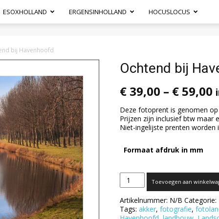
ESOXHOLLAND
ERGENSINHOLLAND
HOCUSLOCUS
nd bij Havenhoofd
Ochtend bij Ha
€
39,00
–
€
59,00
Deze fotoprent is genomen op 
Prijzen zijn inclusief btw maar 
Niet-ingelijste prenten worden
Formaat afdruk in mm
Ochtend
Toevoegen aan winkelwa
bij
Havenhoofd
Artikelnummer:
N/B
Categorie:
aantal
Tags:
akker
,
fotografie
,
fotola
Havenhoofd
,
landbouw
,
Landsc