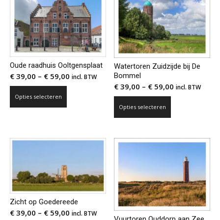
op
Deze
de
optie
productpagina
kan
gekozen
worden
Oude raadhuis Ooltgensplaat
Watertoren Zuidzijde bij De
op
Bommel
€
39,00
–
€
59,00
incl. BTW
de
€
39,00
–
€
59,00
incl. BTW
productpagina
Dit
Opties selecteren
Dit
product
Opties selecteren
product
heeft
heeft
meerdere
meerdere
variaties.
variaties.
Deze
Deze
optie
optie
kan
kan
gekozen
gekozen
worden
Zicht op Goedereede
worden
op
€
39,00
–
€
59,00
incl. BTW
op
Vuurtoren Ouddorp aan Zee