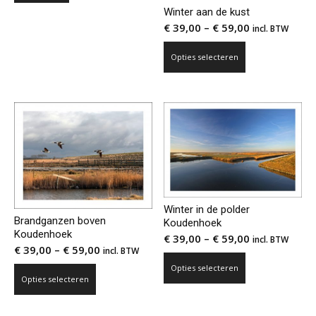
Winter aan de kust
€
39,00
–
€
59,00
incl. BTW
Dit
Opties selecteren
product
heeft
meerdere
variaties.
Deze
optie
kan
gekozen
worden
Winter in de polder
op
Brandganzen boven
Koudenhoek
Koudenhoek
de
€
39,00
–
€
59,00
incl. BTW
€
39,00
–
€
59,00
incl. BTW
productpagina
Dit
Opties selecteren
Dit
product
Opties selecteren
product
heeft
heeft
meerdere