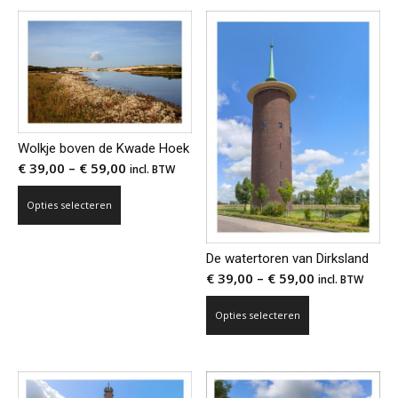
meerdere
variaties.
variaties.
Deze
Deze
optie
optie
kan
kan
gekozen
gekozen
worden
worden
op
Wolkje boven de Kwade Hoek
op
de
€
39,00
–
€
59,00
incl. BTW
de
productpagina
Dit
productpagina
Opties selecteren
product
heeft
De watertoren van Dirksland
meerdere
€
39,00
–
€
59,00
incl. BTW
variaties.
Deze
Dit
Opties selecteren
optie
product
kan
heeft
gekozen
meerdere
worden
variaties.