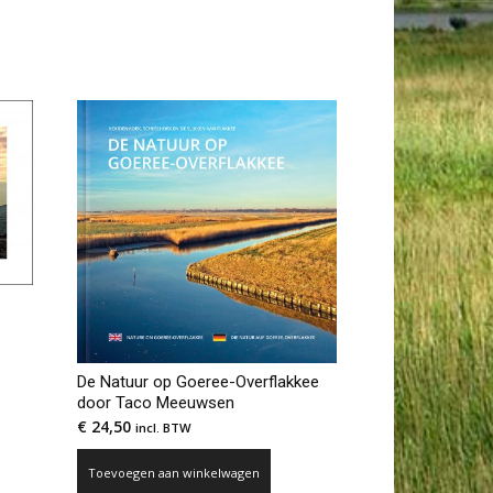
De Natuur op Goeree-Overflakkee
door Taco Meeuwsen
€
24,50
incl. BTW
Toevoegen aan winkelwagen