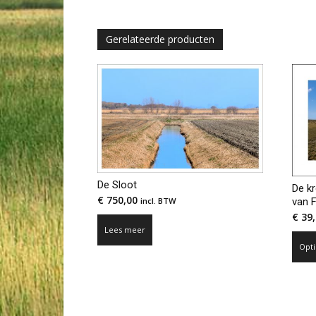
Gerelateerde producten
De Sloot
De kr
€
750,00
van 
incl. BTW
€
39,
Lees meer
Opti