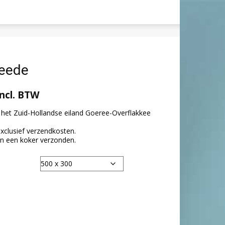
reede
incl. BTW
het Zuid-Hollandse eiland Goeree-Overflakkee
exclusief verzendkosten.
 in een koker verzonden.