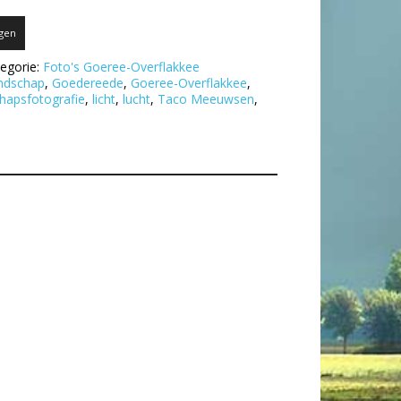
gen
egorie:
Foto's Goeree-Overflakkee
andschap
,
Goedereede
,
Goeree-Overflakkee
,
hapsfotografie
,
licht
,
lucht
,
Taco Meeuwsen
,