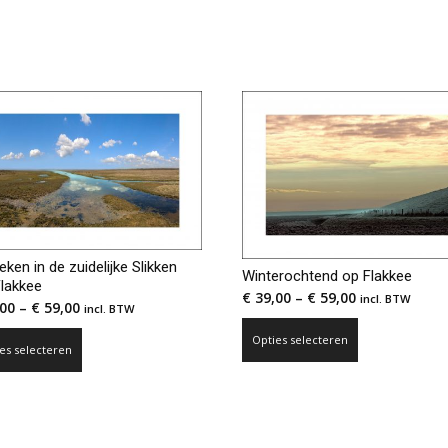
eken in de zuidelijke Slikken
Winterochtend op Flakkee
Flakkee
€
39,00
–
€
59,00
incl. BTW
00
–
€
59,00
incl. BTW
Dit
Dit
Opties selecteren
es selecteren
product
product
heeft
heeft
meerdere
meerdere
variaties.
variaties.