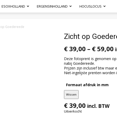
ESOXHOLLAND
ERGENSINHOLLAND
HOCUSLOCUS
t op Goedereede
Zicht op Goede
€
39,00
–
€
59,00
Deze fotoprent is genomen op 
nabij Goedereede.
Prijzen zijn inclusief btw maar 
Niet-ingelijste prenten worden
Formaat afdruk in mm
Wissen
€
39,00
incl. BTW
Uitverkocht