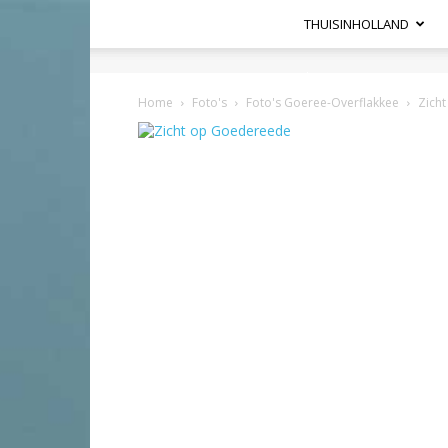
THUISINHOLLAND
Heel
Holland
Home
Foto's
Foto's Goeree-Overflakkee
Zich
Haalt
Het
Hier