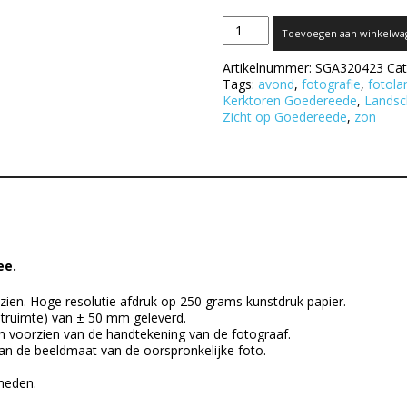
Zicht
Toevoegen aan winkelwa
op
Goedereede
Artikelnummer:
SGA320423
Cat
aantal
Tags:
avond
,
fotografie
,
fotol
Kerktoren Goedereede
,
Landsc
Zicht op Goedereede
,
zon
ee.
zien. Hoge resolutie afdruk op 250 grams kunstdruk papier.
itruimte) van ± 50 mm geleverd.
n voorzien van de handtekening van de fotograaf.
an de beeldmaat van de oorspronkelijke foto.
kheden.