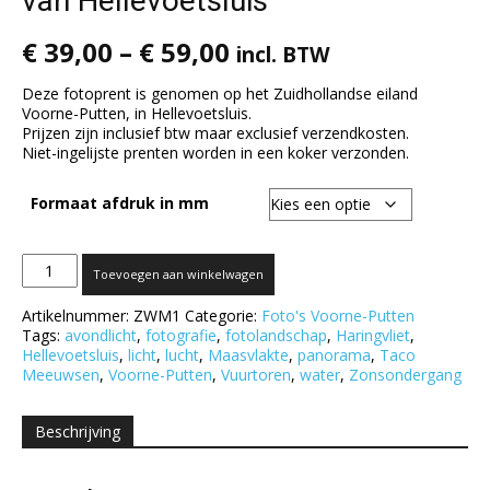
van Hellevoetsluis
€
39,00
–
€
59,00
incl. BTW
Deze fotoprent is genomen op het Zuidhollandse eiland
Voorne-Putten, in Hellevoetsluis.
Prijzen zijn inclusief btw maar exclusief verzendkosten.
Niet-ingelijste prenten worden in een koker verzonden.
Formaat afdruk in mm
Zonsondergang
Toevoegen aan winkelwagen
bij
de
Artikelnummer:
ZWM1
Categorie:
Foto's Voorne-Putten
vuurtoren
Tags:
avondlicht
,
fotografie
,
fotolandschap
,
Haringvliet
,
van
Hellevoetsluis
,
licht
,
lucht
,
Maasvlakte
,
panorama
,
Taco
Hellevoetsluis
Meeuwsen
,
Voorne-Putten
,
Vuurtoren
,
water
,
Zonsondergang
aantal
Beschrijving