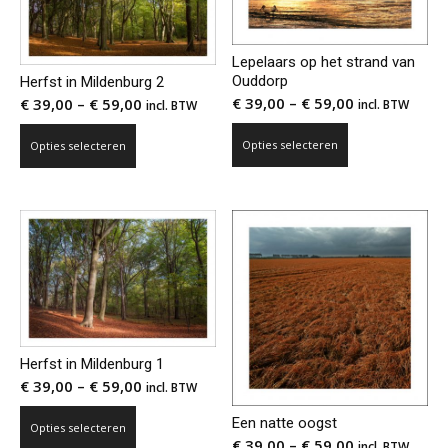
Lepelaars op het strand van
Ouddorp
Herfst in Mildenburg 2
€
39,00
–
€
59,00
€
39,00
–
€
59,00
incl. BTW
incl. BTW
Dit
Dit
Opties selecteren
Opties selecteren
product
product
heeft
heeft
meerdere
meerdere
variaties.
variaties.
Deze
Deze
optie
optie
kan
kan
gekozen
gekozen
worden
worden
Herfst in Mildenburg 1
op
op
€
39,00
–
€
59,00
incl. BTW
de
de
Dit
productpagina
productpagina
Een natte oogst
Opties selecteren
product
€
39,00
–
€
59,00
incl. BTW