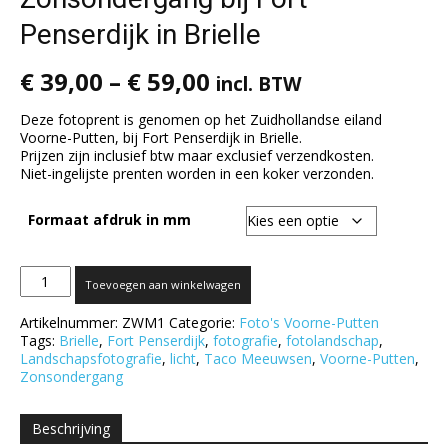
Penserdijk in Brielle
€
39,00
–
€
59,00
incl. BTW
Deze fotoprent is genomen op het Zuidhollandse eiland
Voorne-Putten, bij Fort Penserdijk in Brielle.
Prijzen zijn inclusief btw maar exclusief verzendkosten.
Niet-ingelijste prenten worden in een koker verzonden.
Formaat afdruk in mm
Zonsondergang
Toevoegen aan winkelwagen
bij
Fort
Artikelnummer:
ZWM1
Categorie:
Foto's Voorne-Putten
Penserdijk
Tags:
Brielle
,
Fort Penserdijk
,
fotografie
,
fotolandschap
,
in
Landschapsfotografie
,
licht
,
Taco Meeuwsen
,
Voorne-Putten
,
Brielle
Zonsondergang
aantal
Beschrijving