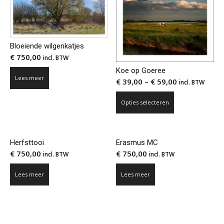
Bloeiende wilgenkatjes
€
750,00
incl. BTW
Koe op Goeree
Lees meer
€
39,00
–
€
59,00
incl. BTW
Dit
Opties selecteren
product
heeft
meerdere
Herfsttooi
Erasmus MC
variaties.
€
750,00
€
750,00
incl. BTW
incl. BTW
Deze
optie
Lees meer
Lees meer
kan
gekozen
worden
op