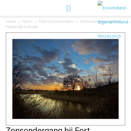
Home
Foto's
Foto's Voorne-Putten
Zonsondergang bij Fort
Penserdijk in Brielle
Zonsondergang bij Fort