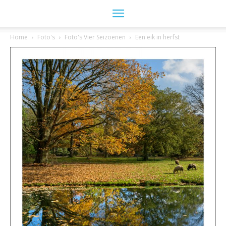
Home
Foto's
Foto's Vier Seizoenen
Een eik in herfst