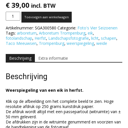
€
39,00
incl. BTW
Een
Toevoegen aan winkelwagen
eik
in
Artikelnummer:
SGA300580
Categorie:
Foto's Vier Seizoenen
herfst
Tags:
arboretum
,
Arboretum Trompenburg
,
eik
,
aantal
fotolandschap
,
Herfst
,
Landschapsfotografie
,
licht
,
schapen
,
Taco Meeuwsen
,
Trompenburg
,
weerspiegeling
,
weide
Beschrijving
Extra informatie
Beschrijving
Weerspiegeling van een eik in herfst.
Klik op de afbeelding om het complete beeld te zien. Hoge
resolutie afdruk op 250 grams kunstdruk papier.
De afdruk wordt altijd met een passepartout (witruimte) van ±
50 mm geleverd.
De afdrukken zijn in de witruimte genummerd en voorzien van
de handtekening van de fotograaf.