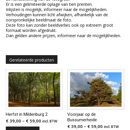
Er is een gelimiteerde oplage van tien prenten.
Inlijsten is mogelijk, informeer naar de mogelijkheden.
Verhoudingen kunnen licht afwijken, afhankelijk van de
oorspronkelijke beeldmaat de foto.
Deze foto kan zonder beeldverlies ook op extreem groot
formaat worden afgedrukt.
Dan gelden andere prijzen, informeer naar de mogelijkheden.
Gerelateerde producten
Herfst in Mildenburg 2
Voorjaar op de
Bussumerheide
€
39,00
–
€
59,00
incl. BTW
€
39,00
–
€
59,00
incl. BTW
Dit