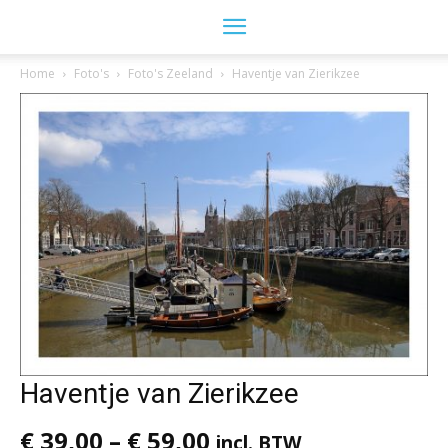
Home
Foto's
Foto's Zeeland
Haventje van Zierikzee
Haventje van Zierikzee
€
39,00
–
€
59,00
incl. BTW