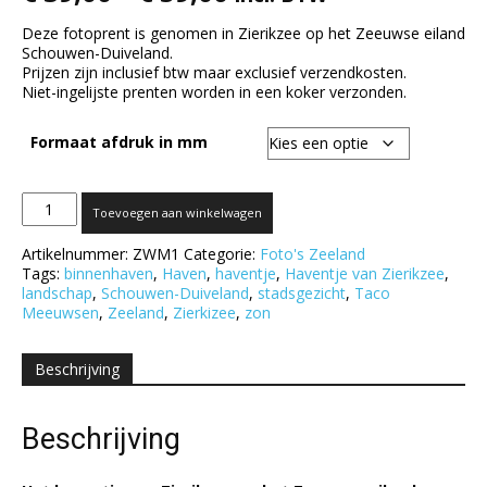
Deze fotoprent is genomen in Zierikzee op het Zeeuwse eiland
Schouwen-Duiveland.
Prijzen zijn inclusief btw maar exclusief verzendkosten.
Niet-ingelijste prenten worden in een koker verzonden.
Formaat afdruk in mm
Haventje
Toevoegen aan winkelwagen
van
Zierikzee
Artikelnummer:
ZWM1
Categorie:
Foto's Zeeland
aantal
Tags:
binnenhaven
,
Haven
,
haventje
,
Haventje van Zierikzee
,
landschap
,
Schouwen-Duiveland
,
stadsgezicht
,
Taco
Meeuwsen
,
Zeeland
,
Zierkizee
,
zon
Beschrijving
Beschrijving