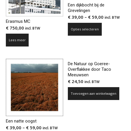
Een dijkbocht bij de
Grevelingen
€
39,00
–
€
59,00
incl. BTW
Erasmus MC
Dit
€
750,00
incl. BTW
Opties selecteren
product
heeft
Lees meer
meerdere
variaties.
Deze
De Natuur op Goeree-
optie
Overflakkee door Taco
Meeuwsen
kan
€
24,50
incl. BTW
gekozen
worden
Toevoegen aan winkelwagen
op
de
productpagina
Een natte oogst
€
39,00
–
€
59,00
incl. BTW