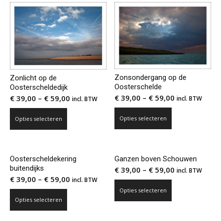
meerdere
variaties.
variaties.
Deze
Deze
optie
optie
kan
kan
gekozen
gekozen
worden
worden
op
Zonsondergang op de
Zonlicht op de
op
de
Oosterschelde
Oosterscheldedijk
de
productpagina
€
39,00
–
€
59,00
€
39,00
–
€
59,00
incl. BTW
incl. BTW
productpagina
Dit
Dit
Opties selecteren
Opties selecteren
product
product
heeft
heeft
meerdere
meerdere
Oosterscheldekering
Ganzen boven Schouwen
variaties.
variaties.
buitendijks
€
39,00
–
€
59,00
incl. BTW
Deze
Deze
€
39,00
–
€
59,00
incl. BTW
optie
optie
Dit
Opties selecteren
Dit
kan
kan
product
Opties selecteren
product
gekozen
gekozen
heeft
heeft
worden
worden
meerdere