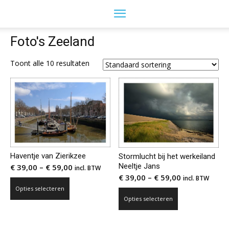
Foto's Zeeland
Toont alle 10 resultaten
Haventje van Zierikzee
Stormlucht bij het werkeiland
Neeltje Jans
€
39,00
–
€
59,00
incl. BTW
€
39,00
–
€
59,00
incl. BTW
Dit
Opties selecteren
Dit
product
Opties selecteren
product
heeft
heeft
meerdere