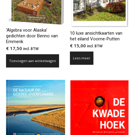
‘Algebra voor Alaska’
10 luxe ansichtkaarten van
gedichten door Benno van
het eiland Voorne-Putten
Emmerik
€
15,00
incl. BTW
€
17,50
incl. BTW
Lees meer
Toevoegen aan winkelwagen