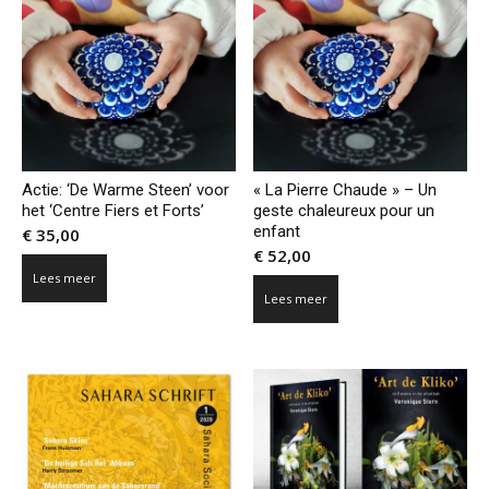
Actie: ‘De Warme Steen’ voor
« La Pierre Chaude » – Un
het ‘Centre Fiers et Forts’
geste chaleureux pour un
enfant
€
35,00
€
52,00
Lees meer
Lees meer