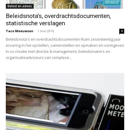
Beleid en advies
Beleidsnota’s, overdrachtsdocumenten,
statistische verslagen
Taco Meeuwsen
-
1 mei 2016
0
Beleidsnota's en overdrachtsdocumenten Ruim zesentwintig jaar
ervaring in het opstellen, samenstellen en opmaken en vormgeven
in co-creatie met directie & management, beleidsmakers en
organisatieadviseurs van complexe...