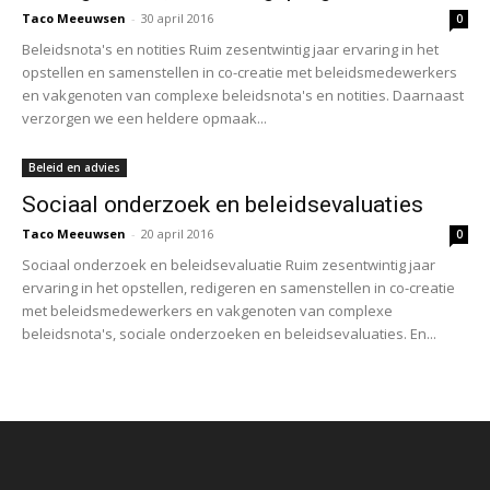
Taco Meeuwsen
-
30 april 2016
0
Beleidsnota's en notities Ruim zesentwintig jaar ervaring in het
opstellen en samenstellen in co-creatie met beleidsmedewerkers
en vakgenoten van complexe beleidsnota's en notities. Daarnaast
verzorgen we een heldere opmaak...
Beleid en advies
Sociaal onderzoek en beleidsevaluaties
Taco Meeuwsen
-
20 april 2016
0
Sociaal onderzoek en beleidsevaluatie Ruim zesentwintig jaar
ervaring in het opstellen, redigeren en samenstellen in co-creatie
met beleidsmedewerkers en vakgenoten van complexe
beleidsnota's, sociale onderzoeken en beleidsevaluaties. En...