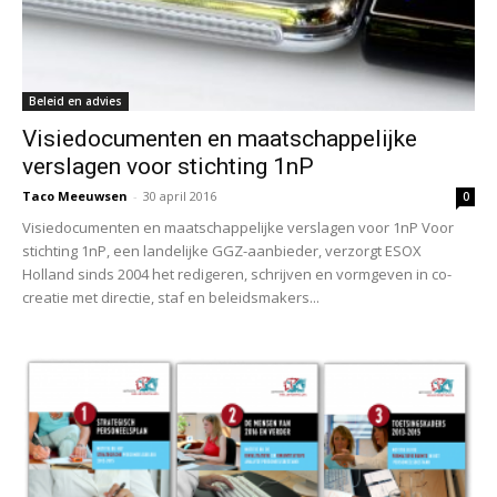
Beleid en advies
Visiedocumenten en maatschappelijke
verslagen voor stichting 1nP
Taco Meeuwsen
-
30 april 2016
0
Visiedocumenten en maatschappelijke verslagen voor 1nP Voor
stichting 1nP, een landelijke GGZ-aanbieder, verzorgt ESOX
Holland sinds 2004 het redigeren, schrijven en vormgeven in co-
creatie met directie, staf en beleidsmakers...