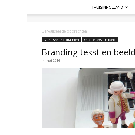
THUISINHOLLAND
Heel
Holland
Gerealiseerde opdrachten
Haalt
Het
Gerealiseerde opdrachten
Website tekst en beeld
Hier
Branding tekst en beeld
4 mei 2016