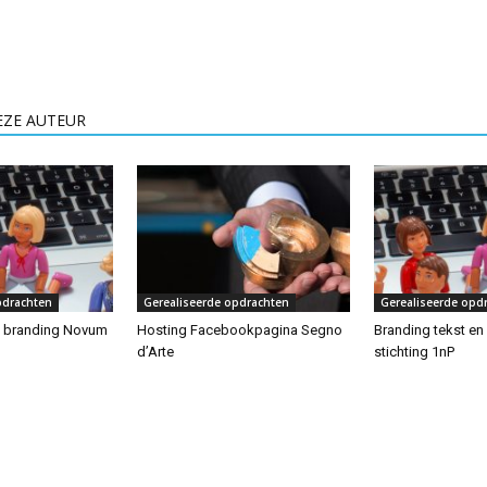
EZE AUTEUR
pdrachten
Gerealiseerde opdrachten
Gerealiseerde opd
n branding Novum
Hosting Facebookpagina Segno
Branding tekst en
d’Arte
stichting 1nP