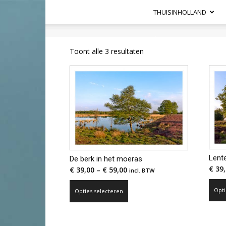
THUISINHOLLAND
Heel
Holland
Toont alle 3 resultaten
Haalt
Het
Hier
Lente
De berk in het moeras
€
39,
€
39,00
–
€
59,00
incl. BTW
Dit
Opti
Opties selecteren
product
heeft
meerdere