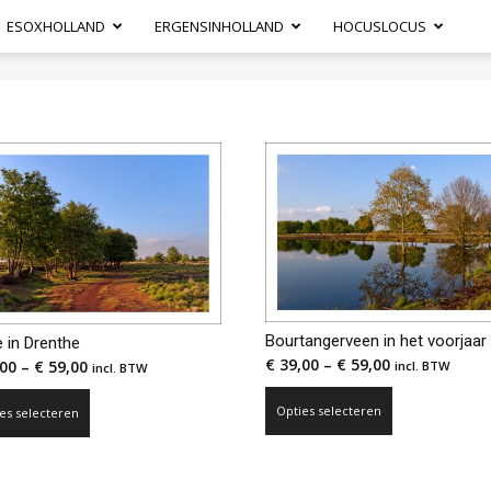
ESOXHOLLAND
ERGENSINHOLLAND
HOCUSLOCUS
Bourtangerveen in het voorjaar
 in Drenthe
€
39,00
–
€
59,00
00
–
€
59,00
incl. BTW
incl. BTW
Dit
Dit
Opties selecteren
es selecteren
product
product
heeft
heeft
meerdere
meerdere