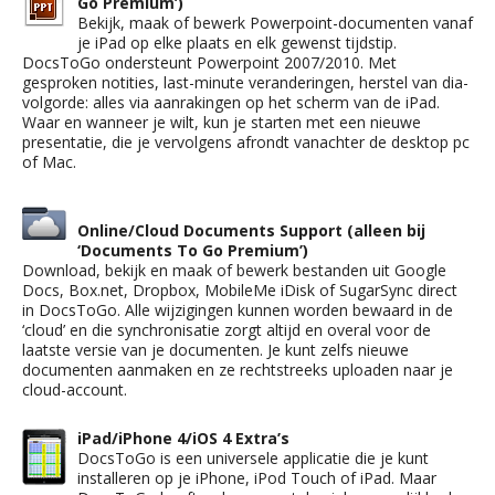
Go Premium’)
Bekijk, maak of bewerk Powerpoint-documenten vanaf
je iPad op elke plaats en elk gewenst tijdstip.
DocsToGo ondersteunt Powerpoint 2007/2010. Met
gesproken notities, last-minute veranderingen, herstel van dia-
volgorde: alles via aanrakingen op het scherm van de iPad.
Waar en wanneer je wilt, kun je starten met een nieuwe
presentatie, die je vervolgens afrondt vanachter de desktop pc
of Mac.
Online/Cloud Documents Support (alleen bij
‘Documents To Go Premium’)
Download, bekijk en maak of bewerk bestanden uit Google
Docs, Box.net, Dropbox, MobileMe iDisk of SugarSync direct
in DocsToGo. Alle wijzigingen kunnen worden bewaard in de
‘cloud’ en die synchronisatie zorgt altijd en overal voor de
laatste versie van je documenten. Je kunt zelfs nieuwe
documenten aanmaken en ze rechtstreeks uploaden naar je
cloud-account.
iPad/iPhone 4/iOS 4 Extra’s
DocsToGo is een universele applicatie die je kunt
installeren op je iPhone, iPod Touch of iPad. Maar