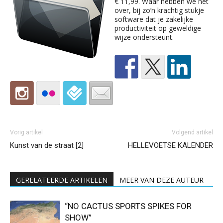
€ 11,99. Waar hebben we het
over, bij zo’n krachtig stukje
software dat je zakelijke
productiviteit op geweldige
wijze ondersteunt.
Vorig artikel
Volgend artikel
Kunst van de straat [2]
HELLEVOETSE KALENDER
GERELATEERDE ARTIKELEN
MEER VAN DEZE AUTEUR
“NO CACTUS SPORTS SPIKES FOR
SHOW”