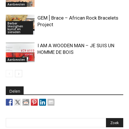
Aanbevolen
GEM⎪Brace – African Rock Bracelets
Berber
Project
Imazighen
kunst en
sieraden
I AM A WOODEN MAN – JE SUIS UN
HOMME DE BOIS
Aanbevolen
Delen