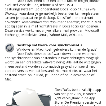
DocsToGo heeft ook een aantal unieke mogelijkheden
exclusief voor de iPad, iPhone 4 of het iOS 4
besturingssysteem. Zo ondersteunt DocsToGo
‘iTunes File
Sharing’
, waardoor je gemakkelijk bestanden kan verplaatsen
tussen je apparaat en je desktop. DocsToGo ondersteunt
bovendien
‘inter-application document sharing’
, zodat je Mail
app bijlagen in je mail rechtstreeks in DocsToGo kan openen.
Deze service werkt met vrijwel elke e-mail provider, Microsoft
Exchange, MobileMe, Gmail, Yahoo! Mail, AOL, etc.
Desktop software voor synchronisatie
Windows en Macintosh gebruikers kunnen de (gratis)
DocsToGo desktop software downloaden waarmee
een synchronisatie van bestanden in twee richtingen mogelijk
wordt via een draadloze wifi-verbinding. Alle laatste wijzigingen
in een bestand worden automatisch gesynchroniseerd met
eerdere versies van dat bestand. Het maakt niet uit waar het
bestand staat, op je iPad, je iPhone of op je desktop pc of
Mac.
DocsToGo
, beste zakelijke app
van het jaar 2009, is voor €
7,99 verkrijgbaar in de App
Store. De Premium versie kost