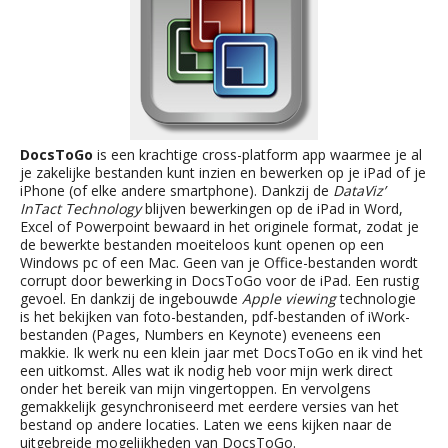
DocsToGo
is een krachtige cross-platform app waarmee je al
je zakelijke bestanden kunt inzien en bewerken op je iPad of je
iPhone (of elke andere smartphone). Dankzij de
DataViz’
InTact Technology
blijven bewerkingen op de iPad in Word,
Excel of Powerpoint bewaard in het originele format, zodat je
de bewerkte bestanden moeiteloos kunt openen op een
Windows pc of een Mac. Geen van je Office-bestanden wordt
corrupt door bewerking in DocsToGo voor de iPad. Een rustig
gevoel. En dankzij de ingebouwde
Apple viewing
technologie
is het bekijken van foto-bestanden, pdf-bestanden of iWork-
bestanden (Pages, Numbers en Keynote) eveneens een
makkie. Ik werk nu een klein jaar met DocsToGo en ik vind het
een uitkomst. Alles wat ik nodig heb voor mijn werk direct
onder het bereik van mijn vingertoppen. En vervolgens
gemakkelijk gesynchroniseerd met eerdere versies van het
bestand op andere locaties. Laten we eens kijken naar de
uitgebreide mogelijkheden van DocsToGo.