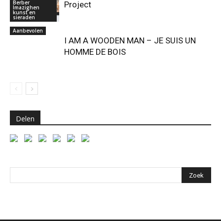
Berber
Project
Imazighen
kunst en
sieraden
Aanbevolen
I AM A WOODEN MAN – JE SUIS UN
HOMME DE BOIS
Delen