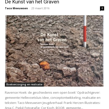
De Kunst van het Graven
Taco Meeuwsen
-
23 maart 2016
0
Boekverzorging en realisatie
Ravense Hoek: de geschiedenis een open boek' Opdrachtgever:
gemeente Hellevoetsluis Idee, conceptontwikkeling, realisatie en
teksten: Taco Meeuwsen Jeugdverhaal: Frank Herzen Illustraties:
Anja C. Pieké Fotografie: Cor Koch, BOOR, gemeente...