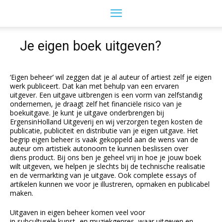
Je eigen boek uitgeven?
‘Eigen beheer’ wil zeggen dat je al auteur of artiest zelf je eigen
werk publiceert. Dat kan met behulp van een ervaren
uitgever. Een uitgave uitbrengen is een vorm van zelfstandig
ondernemen, je draagt zelf het financiële risico van je
boekuitgave. Je kunt je uitgave onderbrengen bij
ErgensinHolland Uitgeverij en wij verzorgen tegen kosten de
publicatie, publiciteit en distributie van je eigen uitgave. Het
begrip eigen beheer is vaak gekoppeld aan de wens van de
auteur om artistiek autonoom te kunnen beslissen over
diens product. Bij ons ben je geheel vrij in hoe je jouw boek
wilt uitgeven, we helpen je slechts bij de technische realisatie
en de vermarkting van je uitgave. Ook complete essays of
artikelen kunnen we voor je illustreren, opmaken en publicabel
maken.
Uitgaven in eigen beheer komen veel voor
in subculturele kunst- en muziekgenres, waar uitgeven en