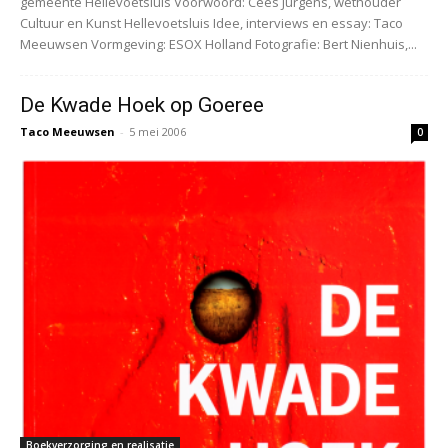
gemeente Hellevoetsluis Voorwoord: Cees Jurgens, wethouder
Cultuur en Kunst Hellevoetsluis Idee, interviews en essay: Taco
Meeuwsen Vormgeving: ESOX Holland Fotografie: Bert Nienhuis,...
De Kwade Hoek op Goeree
Taco Meeuwsen
-
5 mei 2006
0
Boekverzorging en realisatie